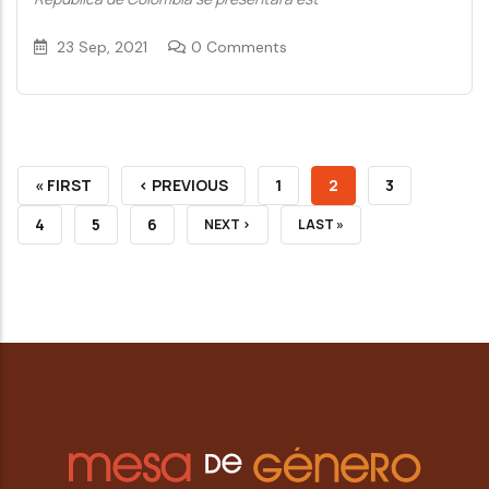
23 Sep, 2021
0 Comments
FIRST
« FIRST
PREVIOUS
‹ PREVIOUS
PAGE
1
CURRENT
2
PAGE
3
PAGE
PAGE
PAGE
PAGE
4
PAGE
5
PAGE
6
NEXT
NEXT ›
LAST
LAST »
PAGE
PAGE