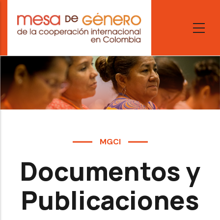
Skip
to
main
content
MGCI
Documentos y
Publicaciones