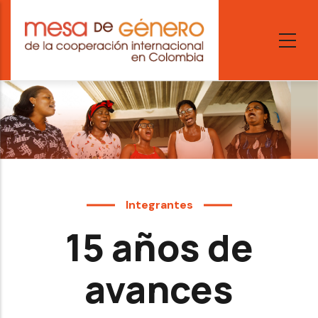
Skip
to
main
content
Integrantes
15 años de
avances