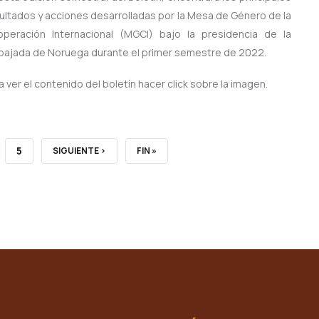
ultados y acciones desarrolladas por la Mesa de Género de la
peración Internacional (MGCI) bajo la presidencia de la
ajada de Noruega durante el primer semestre de 2022.
a ver el contenido del boletín hacer click sobre la imagen.
E
PAGE
5
NEXT
SIGUIENTE ›
LAST
FIN »
PAGE
PAGE