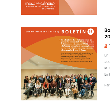
Bo
20
En 
acc
la 
Emb
Par