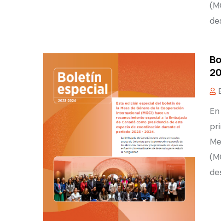
(M
de
Bo
20
En
pr
Me
(M
de