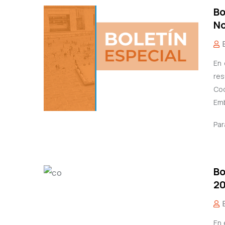
Bo
No
En 
res
Coo
Emb
Par
Bo
2
En 