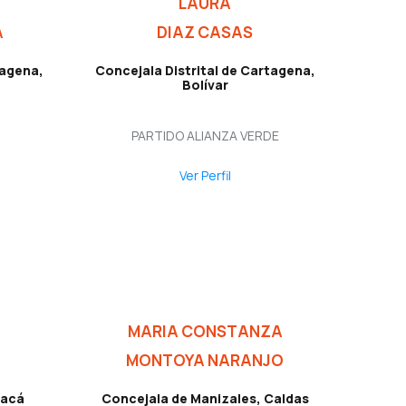
LAURA
A
DIAZ CASAS
tagena,
Concejala Distrital de Cartagena,
Bolívar
PARTIDO ALIANZA VERDE
Ver Perfil
MARIA CONSTANZA
MONTOYA NARANJO
yacá
Concejala de Manizales, Caldas