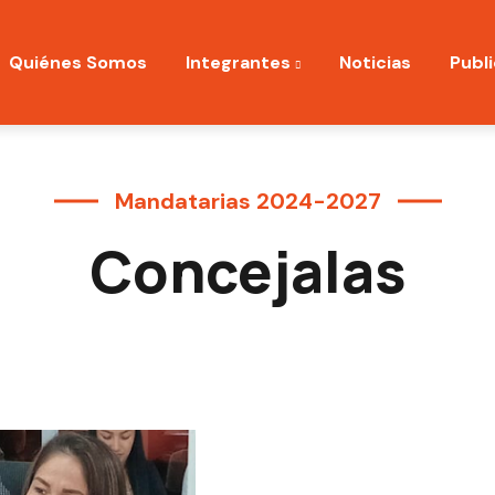
ation
Quiénes Somos
Integrantes
Noticias
Publ
Mandatarias 2024-2027
Concejalas